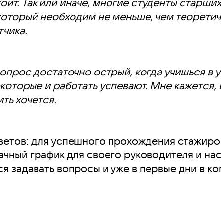
тоит. Так или иначе, многие студенты старши
который необходим не меньше, чем теоретиче
тчика.
опрос достаточно острый, когда учишься в у
екоторые и работать успевают. Мне кажется, 
ть хочется.
етов: для успешного прохождения стажиров
ачный график для своего руководителя и наст
я задавать вопросы и уже в первые дни в к