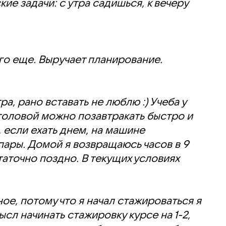
ие задачи: с утра садишься, к вечеру
его еще. Выручает планирование.
а, рано вставать не люблю :) Учеба у
столовой можно позавтракать быстро и
, если ехать днем, на машине
 пары. Домой я возвращаюсь часов в 9
таточно поздно. В текущих условиях
е, потому что я начал стажироваться я
ысл начинать стажировку курсе на 1-2,