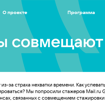
О проекте
Программа
ты совмещают 
из-за страха нехватки времени. Как успеват
жироваться? Мы попросили стажеров Mail.ru 
нсах, связанных с совмещением стажировки 