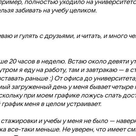
пример, полностью уходило на университетск
льзя забивать на учебу целиком.
аю и гулять с друзьями, и читать, и много ч
ше 20 часов в неделю. Встаю около девяти утр
утром я еду на работу, там и завтракаю — в 
ставать раньше :) От офиса до университета
амый загруженный день у меня бывает четыре
оскольку при моем графике ложусь спать дос
й график меня в целом устраивает.
ажировки и учебы у меня не было — наверно
ка все-таки меньше. Не уверен, что имеет см